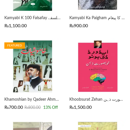
Kamyabi Ka Paigham کامیابی کا پیغام By Qasim Ali Shah
Kamyabi K 100 Falsafay کامیابی کے ۱۰۰ فلسفے by Qasim Ali Shah
₨
1,100.00
₨
900.00
FEATURED
Khoobsurat Zehan خوبصورت ذہن
Khamoshian by Qadeer Ahmad خاموشیاں شعری مجموعہ
₨
700.00
₨
1,500.00
₨
800.00
13
% Off