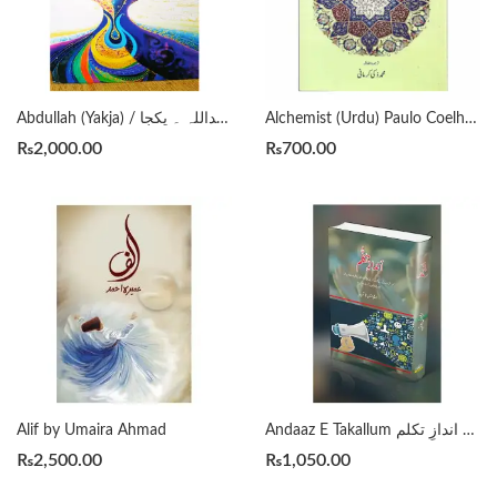
Alchemist (Urdu) Paulo Coelho الکیمسٹ ترجمہ و اضافہ محمد ذکی کرمانی
Abdullah (Yakja) / عبداللہ ۔ یکجا by Hashim Nadeem
₨
2,000.00
₨
700.00
Alif by Umaira Ahmad
Andaaz E Takallum اﻧﺪﺍﺯِ ﺗﮑﻠﻢ by M S Saqib
₨
2,500.00
₨
1,050.00