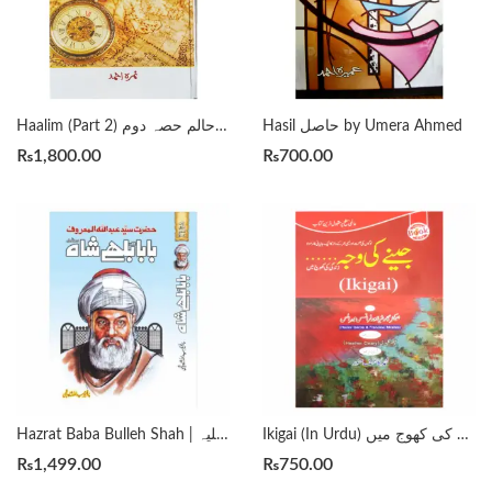
Hasil حاصل by Umera Ahmed
Haalim (Part 2) حالم حصہ دوم by Nimra Ahmed
₨
1,800.00
₨
700.00
Ikigai (In Urdu) جینے کی وجہ زندگی کی کھوج میں
Hazrat Baba Bulleh Shah | حضرت بابا بلھے شاہ رحمۃ اللہ علیہ
₨
1,499.00
₨
750.00