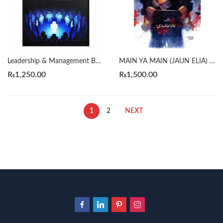
Leadership & Management By Qasim Ali Shah
MAIN YA MAIN (JAUN ELIA) میں یا میں جون ایلیا پر تحریریں اور مُلاقاتیں by KHALID AHMED ANSARI
₨
1,250.00
₨
1,500.00
1
2
NEXT