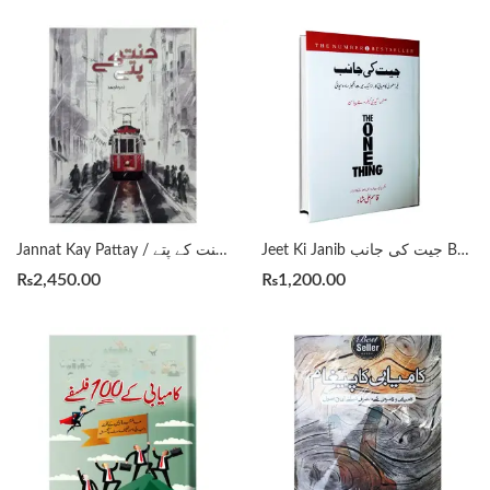
Jeet Ki Janib جیت کی جانب By Qasim Ali Shah
Jannat Kay Pattay / جنت کے پتے by Nimrah Ahmed
₨
2,450.00
₨
1,200.00