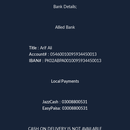
Bank Details;
Allied Bank
Title
: Arif Ali
Account
# : 05460010095934450013
IBAN
# : PK02ABPA0010095934450013
Local Payments
JazzCash
:
03008800531
EasyPaisa
:
03008800531
CASH ON DELIVERY IS NOT AVAILABLE