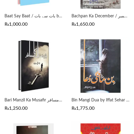
Bachpan Ka December / بچپن کا دسمبر by Hashim Nadeem
Baat Say Baat / بات سے بات by Wasif Ali Wasif (Aphorisum)
₨
1,000.00
₨
1,650.00
Bin Mangi Dua by Iffat Sehar Tahir بن مانگی دعا
Bari Manzil Ka Musafir بڑی منزل کا مسافر by Qasim Ali Shah
₨
1,250.00
₨
1,775.00