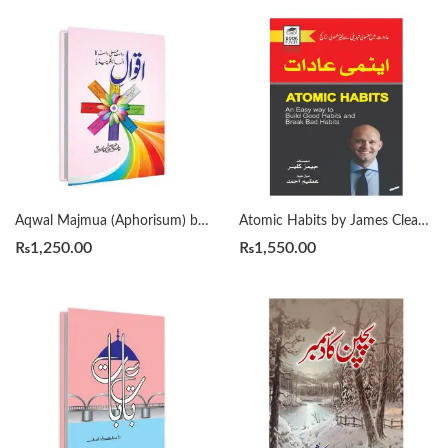
Aqwal Majmua (Aphorisum) by Wasif Ali Wasif
Atomic Habits by James Clear / ایٹمی عادات مترجم عظیم احمد
₨
1,250.00
₨
1,550.00