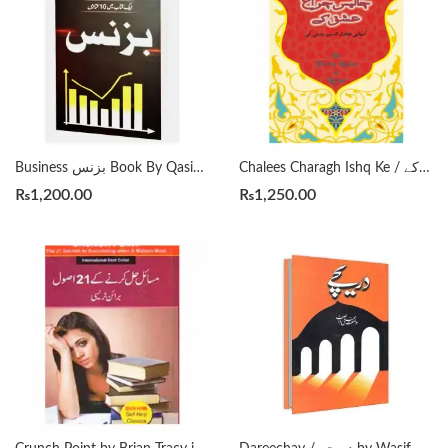
Chalees Charagh Ishq Ke / چالیس چراغ عشق کے by Elif Shafak , Huma Anwar (Translator)
Business بزنس Book By Qasim Ali Shah
₨
1,200.00
₨
1,250.00