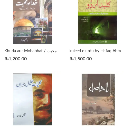
Khuda aur Mohabbat / خدا اور محبت by Hashim Nadeem
kuleed e urdu by Ishfaq Ahmad Virk & Dr. Gafoor Shah Qasim
₨
1,200.00
₨
1,500.00