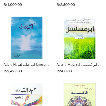
₨
1,000.00
₨
2,500.00
Abar-e-Musalsal ابرِ مُسلسل By Qasim Ali Shah
Aab-e-Hayat آبِ حیات Umera Ahmed
₨
2,499.00
₨
900.00