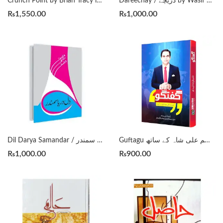
Dareechay / دریچے by Wasif Ali Wasif ( Aphorisum )
Crunch Point by Brian Tracy in Urdu مسائل حل کرنے کے 21 اصول
₨
1,550.00
₨
1,000.00
Guftagu گفتگو قاسم علی شاہ کے ساتھ by Qasim Ali Shah
Dil Darya Samandar / دل دریا سمندر by Wasif Ali Wasif
₨
1,000.00
₨
900.00