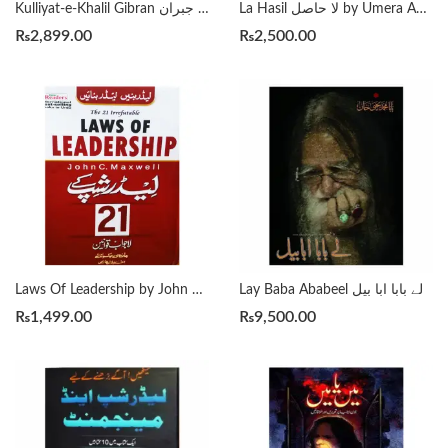
La Hasil لا حاصل by Umera Ahmed
Kulliyat-e-Khalil Gibran کلیاتِ خلیل جبران
₨
2,899.00
₨
2,500.00
Lay Baba Ababeel لے بابا ابا بیل
Laws Of Leadership by John Maxwell | لیڈر شپ کے 21 لاجواب قوانین احمد بلال ھاشمی
₨
1,499.00
₨
9,500.00