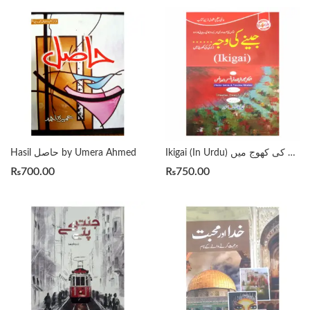
Ikigai (In Urdu) جینے کی وجہ زندگی کی کھوج میں
Hasil حاصل by Umera Ahmed
₨
700.00
₨
750.00