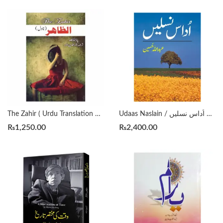
Udaas Naslain / اُداس نسلیں Abdullah Hussein
The Zahir ( Urdu Translation Al-Zahir) الظاہر
₨
1,250.00
₨
2,400.00