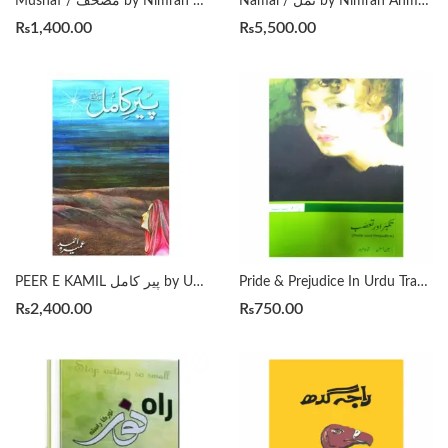
Namal / نمل by Nimrah Ahmed Yakja
Mushaf / مصحف by Nimrah Ahmed
₨
1,400.00
₨
5,500.00
Pride & Prejudice In Urdu Translation تکبر اور تعصب
PEER E KAMIL پیر کامل by Umera Ahmed
₨
2,400.00
₨
750.00