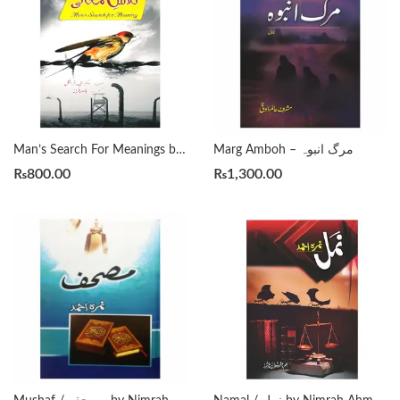
Marg Amboh – مرگ انبوہ
Man’s Search For Meanings by Viktor E. Frankl in Urdu تلاشِ معانی تلخیص و ترجمہ یاسر فراز
₨
800.00
₨
1,300.00