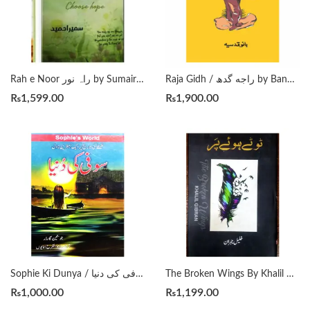
Raja Gidh / راجه گدھ by Bano Qudsia
Rah e Noor راہ نور by Sumaira Hameed in Urdu
₨
1,599.00
₨
1,900.00
The Broken Wings By Khalil Gibran (In Urdu) ٹوٹے ہوئے پر خلیل جبران
Sophie Ki Dunya / سوفی کی دنیا
₨
1,000.00
₨
1,199.00