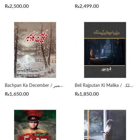
₨
2,500.00
₨
2,499.00
Beli Rajputan Ki Malika / بیلی راجپوتاں کی ملکہ by Nemrah Ahmed
Bachpan Ka December / بچپن کا دسمبر by Hashim Nadeem
₨
1,650.00
₨
1,850.00