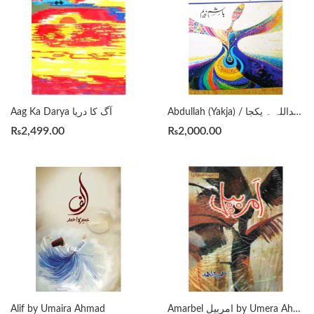
Abdullah (Yakja) / عبداللہ ۔ یکجا by Hashim Nadeem
Aag Ka Darya آگ کا دریا
₨
2,499.00
₨
2,000.00
Alif by Umaira Ahmad
Amarbel امربیل by Umera Ahmed