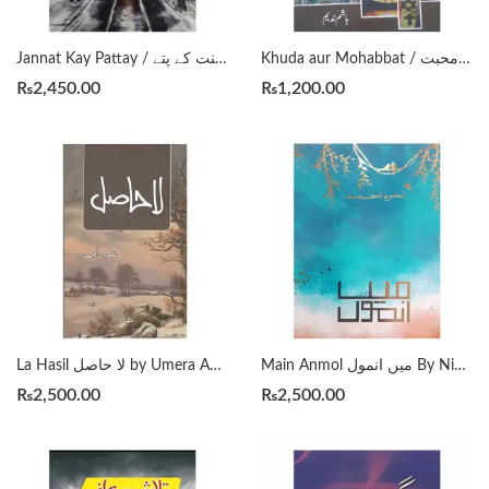
Khuda aur Mohabbat / خدا اور محبت by Hashim Nadeem
Jannat Kay Pattay / جنت کے پتے by Nimrah Ahmed
₨
2,450.00
₨
1,200.00
Main Anmol میں انمول By Nimra Ahmed
La Hasil لا حاصل by Umera Ahmed
₨
2,500.00
₨
2,500.00