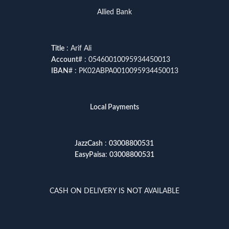
Allied Bank
Title
: Arif Ali
Account
# : 05460010095934450013
IBAN
# : PK02ABPA0010095934450013
Local Payments
JazzCash
:
03008800531
EasyPaisa
:
03008800531
CASH ON DELIVERY IS NOT AVAILABLE