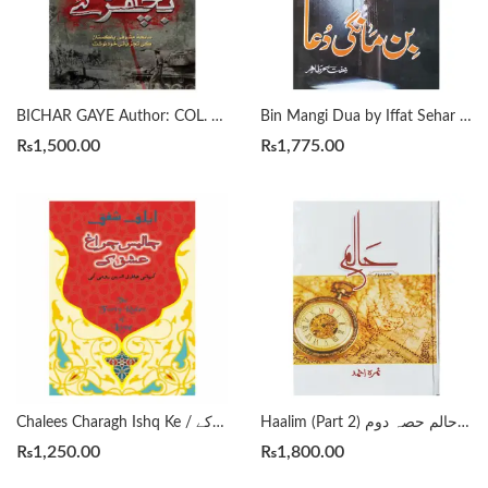
Bin Mangi Dua by Iffat Sehar Tahir بن مانگی دعا
BICHAR GAYE Author: COL. Z. I. FARRUKH بچھڑ گئے
₨
1,500.00
₨
1,775.00
Haalim (Part 2) حالم حصہ دوم by Nimra Ahmed
Chalees Charagh Ishq Ke / چالیس چراغ عشق کے by Elif Shafak , Huma Anwar (Translator)
₨
1,250.00
₨
1,800.00