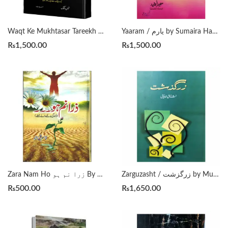
Yaaram / يارم by Sumaira Hameed
Waqt Ke Mukhtasar Tareekh by Stephen Hawking وقت کی مختصر تاریخ سٹیفن ہاکنگ
₨
1,500.00
₨
1,500.00
Zarguzasht / زرگزشت by Mushtaq Ahmad Yousufi
Zara Nam Ho زرا نم ہو By Qasim Ali Shah
₨
500.00
₨
1,650.00