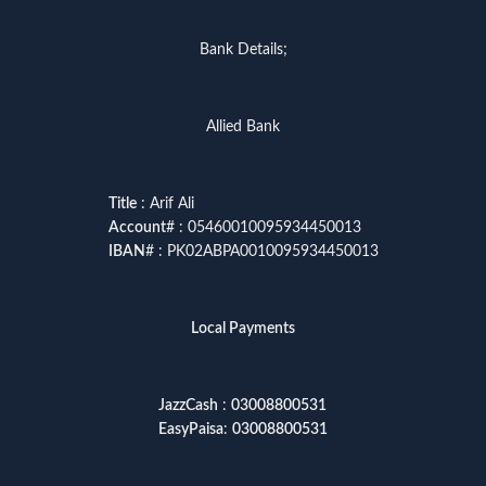
Bank Details;
Allied Bank
Title
: Arif Ali
Account
# : 05460010095934450013
IBAN
# : PK02ABPA0010095934450013
Local Payments
JazzCash
:
03008800531
EasyPaisa
:
03008800531