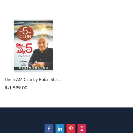
The 5 AM Club by Robin Sharma مترجم : ایم وسیم بٹ | پانچ بجے کا جادو
₨
1,599.00