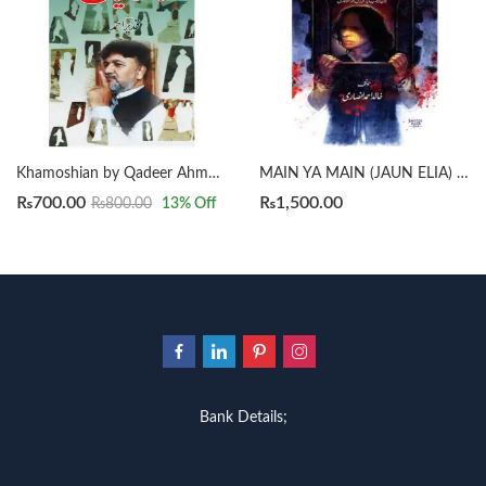
MAIN YA MAIN (JAUN ELIA) میں یا میں جون ایلیا پر تحریریں اور مُلاقاتیں by KHALID AHMED ANSARI
Khamoshian by Qadeer Ahmad خاموشیاں شعری مجموعہ
₨
700.00
₨
1,500.00
₨
800.00
13
% Off
Bank Details;