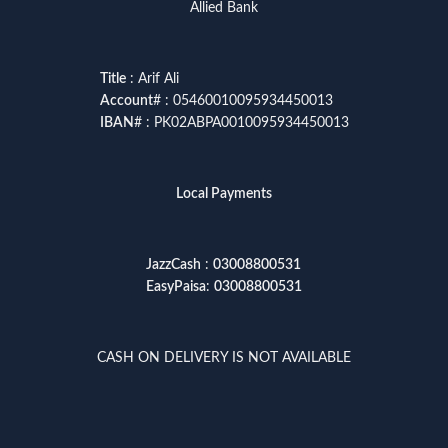
Allied Bank
Title
: Arif Ali
Account
# : 05460010095934450013
IBAN
# : PK02ABPA0010095934450013
Local Payments
JazzCash
:
03008800531
EasyPaisa
:
03008800531
CASH ON DELIVERY IS NOT AVAILABLE